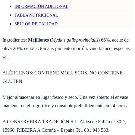
salsa
INFORMACIÓN ADICIONAL
de
TABLA NUTRICIONAL
vieira
SELLOS DE CALIDAD
cantidad
Ingredientes:
Mejillones
(
Mytilus galloprovincialis
)
66%, aceite de
oliva 20%, cebolla, tomate, pimiento
morrón, vino blanco, especias,
sal.
ALÉRGENOS: CONTIENE MOLUSCOS, NO CONTIENE
GLUTEN.
Mejor almacenar en lugar fresco y seco. Una vez abierto el envase
mantener en el frigorífico y consumir preferiblemente en 24 horas.
A CONSERVEIRA TRADICIÓN S.L: Aldea de Fafián nº 30D,
15960, RIBEIRA A Coruña – España Tel. 881 943 533,