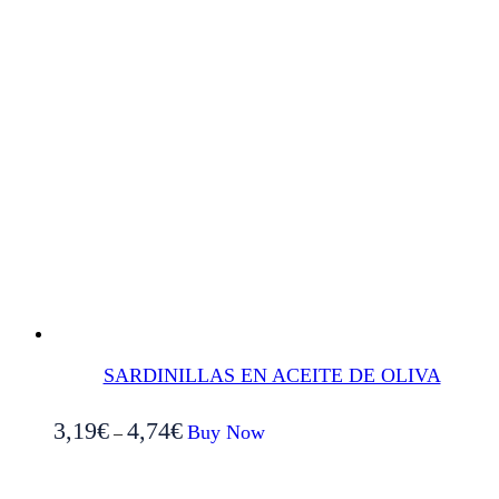
producto
SARDINILLAS EN ACEITE DE OLIVA
Este
3,19
€
4,74
€
Buy Now
–
producto
tiene