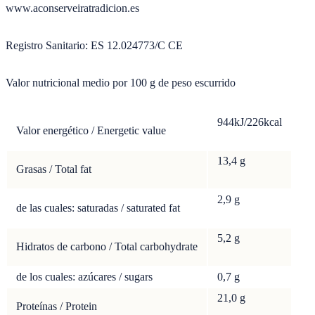
www.aconserveiratradicion.es
Registro Sanitario:
ES 12.024773/C
CE
Valor nutricional medio por 100 g de peso escurrido
944kJ/226
kcal
Valor energético / Energetic value
13,4
g
Grasas / Total fat
2,9
g
de las cuales: saturadas / saturated fat
5,2
g
Hidratos de carbono / Total carbohydrate
de los cuales: azúcares / sugars
0,7 g
21,0
g
Proteínas / Protein