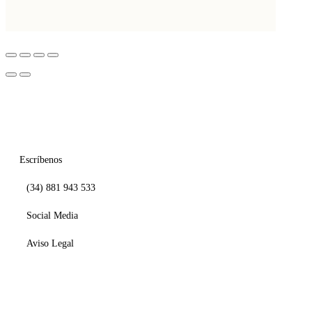
múltiples
variantes.
Las
opciones
se
pueden
elegir
en
la
Escríbenos
página
(34) 881 943 533
de
producto
Social Media
Aviso Legal