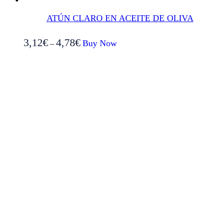
ATÚN CLARO EN ACEITE DE OLIVA
Este
3,12
€
4,78
€
Buy Now
–
producto
tiene
múltiples
variantes.
Las
opciones
se
pueden
elegir
en
la
página
de