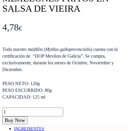
SALSA DE VIEIRA
4,78
€
Todo nuestro mejillón (
Mytilus galloprovincialis
) cuenta con la
certificación de “DOP Mexilon de Galicia”. Se compra,
exclusivamente, durante los meses de Octubre, Noviembre y
Diciembre.
PESO NETO: 120
g
PESO ESCURRIDO: 80
g
CAPACIDAD: 125 ml
Mejillones
fritos
Buy Now
en
INGREDIENTES