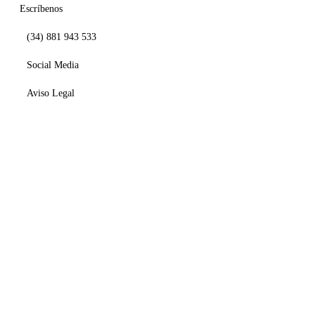
la
Escríbenos
página
(34) 881 943 533
de
producto
Social Media
Aviso Legal