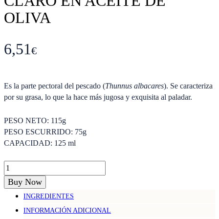
CLARO EN ACEITE DE
OLIVA
6,51
€
Es la parte pectoral del pescado (
Thunnus albacares
). Se caracteriza
por su grasa, lo que la hace más jugosa y exquisita al paladar.
PESO NETO: 115
g
PESO ESCURRIDO: 75
g
CAPACIDAD: 125 ml
Ventresca
de
Buy Now
atún
INGREDIENTES
claro
INFORMACIÓN ADICIONAL