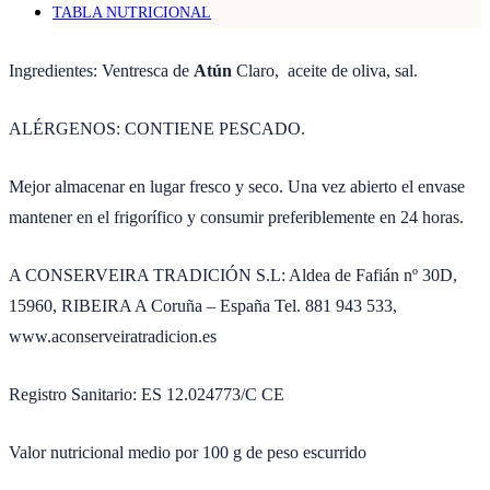
en
TABLA NUTRICIONAL
Aceite
de
Ingredientes: Ventresca de
Atún
Claro
, aceite de oliva, sal.
Oliva
cantidad
ALÉRGENOS: CONTIENE PESCADO.
Mejor almacenar en lugar fresco y seco. Una vez abierto el envase
mantener en el frigorífico y consumir preferiblemente en 24 horas.
A CONSERVEIRA TRADICIÓN S.L: Aldea de Fafián nº 30D,
15960, RIBEIRA A Coruña – España Tel. 881 943 533,
www.aconserveiratradicion.es
Registro Sanitario:
ES 12.024773/C
CE
Valor nutricional medio por 100 g de peso escurrido