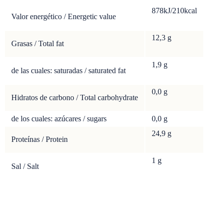
878kJ/210kc
al
Valor energético / Energetic value
12,3 g
Grasas / Total fat
1,9
g
de las cuales: saturadas / saturated fat
0,0
g
Hidratos de carbono / Total carbohydrate
de los cuales: azúcares / sugars
0,0 g
24,9
g
Proteínas / Protein
1
g
Sal / Salt