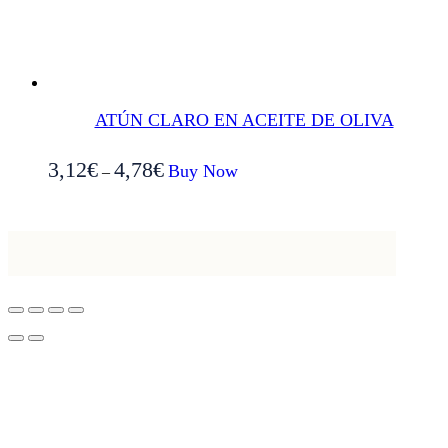
ATÚN CLARO EN ACEITE DE OLIVA
Este
3,12
€
4,78
€
Buy Now
–
producto
tiene
múltiples
variantes.
Las
opciones
se
pueden
elegir
en